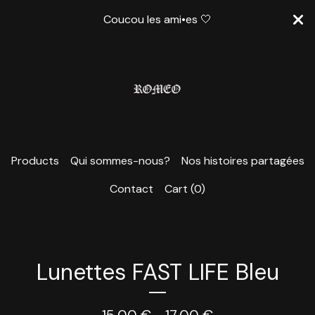
Coucou les ami•es 🤍
Products
Qui sommes-nous?
Nos histoires partagées
Contact
Cart (
0
)
Lunettes FAST LIFE Bleu
15,00
€
- 17,00
€